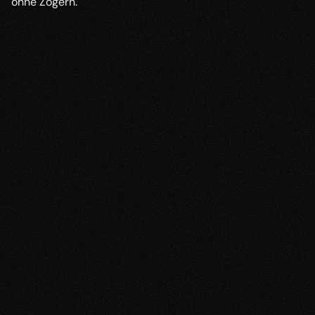
ohne Zögern.
Klicke, um das YouTube-Video 
zu laden
.
Dabei werden personenbezogene Daten (z. 
B. deine IP-Adresse) an Google LLC in die 
USA übermittelt und Cookies gesetzt. 
Einfach Dates bekommen durch 
selbstbewusstes Ansprechen
Früher traute sich Fabio nicht, Frauen 
anzusprechen, und beim Online-Dating lief es gar 
nicht.
Heute hat er beides im Griff, lernt Frauen online 
und im Alltag kennen und hat regelmäßige Dates.
Fabio
Coaching-Kunde