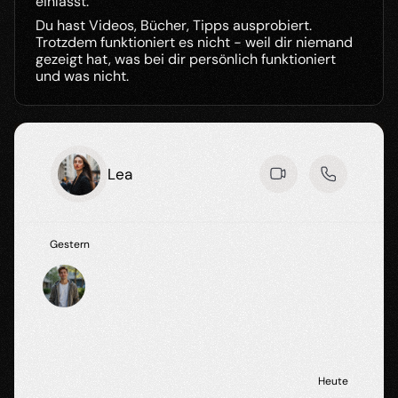
einlässt. 
Du hast Videos, Bücher, Tipps ausprobiert. 
Trotzdem funktioniert es nicht - weil dir niemand 
gezeigt hat, was bei dir persönlich funktioniert 
und was nicht.
N
a
c
h
r
i
c
h
t
e
n
,
d
i
e
z
u
v
i
e
l
e
M
ä
n
n
e
r
k
e
n
n
e
n
:
Lea
Gestern
Heute