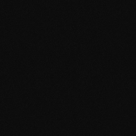
zugeschnitten.
1:1 Coaching & Live-Sessions
Ich selbst oder ein Spezialist aus meinem
Team begleitet dich aktiv. Du setzt um, wir
justieren - Schritt für Schritt.
Erste Dates & echte Veränderung
Du triffst Frauen, die du wirklich willst. Nicht
einmal — sondern regelmäßig. Weil das
System jetzt dir gehört.
Deine Situation einschätzen lassen