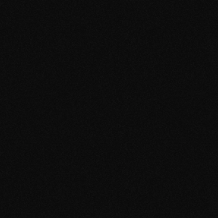
Du fühlst dich selbst 
Angst vor Ablehnung
attraktiv und männlich
Du kannst echte 
zu sachliche 
Verbindung und Anziehung 
Kommunikation
erleben
fehlende Lockerheit und 
Du fühlst dich nicht mehr 
Natürlichkeit
innerlich blockiert
kaum Dates oder schlechte 
Erfahrungen im Online 
Dating
Gefühl, beim Thema 
Frauen „nicht sie selbst“ zu 
sein
Gefühl, trotz Erfolg im 
Leben beim Dating 
festzustecken
mangelnde Auswahl bei 