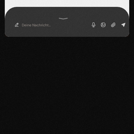
Deine Nachricht...
E
s
l
i
e
g
t
n
i
c
h
t
d
a
r
a
n
,
d
a
s
s
d
u
n
i
c
h
t
s
z
u
b
i
e
t
e
n
h
a
s
t
.
E
s
f
e
h
l
t
d
i
r
e
i
n
W
e
g
,
w
i
e
d
u
a
u
s
I
n
t
e
r
e
s
s
e
,
G
e
s
p
r
ä
c
h
u
n
d
A
n
z
i
e
h
u
n
g
e
c
h
t
e
D
a
t
e
s
m
a
c
h
s
t
.