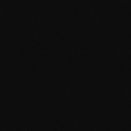
Was passiert, wenn ich meine Traumfrau nicht 
finde?
Ich begleite dich persönlich bis du echte 
Ergebnisse siehst. Melde dich einfach und 
sprich offen über deine Situation.
Funktioniert das auch, wenn ich nicht gut aussehe 
oder sehr klein bin?
Ja - und das ist einer der häufigsten Mythen 
beim Dating. Aussehen und Körpergröße sind 
weitaus weniger entscheidend als die 
meisten Männer glauben. Was wirklich zählt, 
ist dein Auftreten, deine Kommunikation und 
dein Mindset. Genau das trainieren wir. 
Unsere Kunden kommen aus allen möglichen 
Ausgangssituationen - und sie alle sehen 
Ergebnisse.
Wie sieht der Ablauf des Coachings aus?