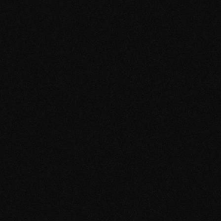
Nach dem kostenlosen Erstgespräch 
analysieren wir deine Situation und erstellen 
einen persönlichen Plan. Dann folgen 
regelmäßige 1:1-Sessions, Profil-Optimierung, 
Live-Feedback und Aufgaben für den Alltag. 
Du wirst durchgehend betreut - bis du die 
ersten echten Ergebnisse siehst.
Coachst du nur Männer?
Ja - und genau deshalb funktioniert es so 
gut. Männer haben im Dating ganz andere 
Herausforderungen als Frauen: weniger 
Aufmerksamkeit, mehr Erwartungsdruck, 
kaum ehrliches Feedback. Wir wissen, wie es 
sich anfühlt, wenn man das Gefühl hat, nicht 
gut genug zu sein - weil wir selbst da waren. 
Kein Gelaber, keine Spielchen  - sondern ein 
Coaching, das wirklich auf Männer 
zugeschnitten ist.
Ich bin auf meine Karriere fokussiert und habe kaum 