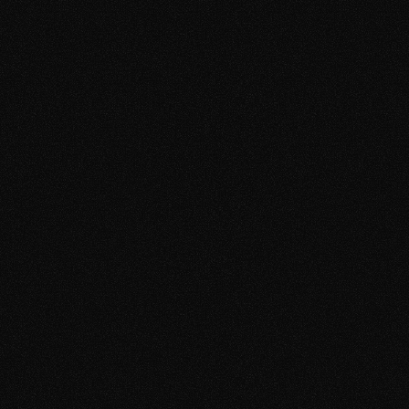
Kostenloses Erstgespräch
Analyse – Wo stehst du gerade? Online Dating,
Ansprechen, Friendzone, Dates, Mindset.
Dein persönlicher Plan
Basierend auf deiner Situation entwickeln wir
eine klare Strategie - Dating-Profil,
Ansprechen, Mindset. Genau auf dich