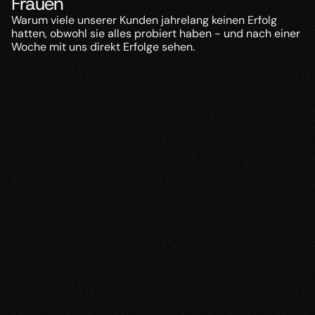
Frauen
Warum viele unserer Kunden jahrelang keinen Erfolg 
hatten, obwohl sie alles probiert haben - und nach einer 
Woche mit uns direkt Erfolge sehen.
Ohne Coaching
Mit meinem Coaching
Du fühlst dich endlich 
starke Ansprechangst
sicher und frei im Umgang 
mit Frauen
Overthinking im Umgang 
mit Frauen
Du wirkst locker und 
natürlich
Unsicherheit bei 
attraktiven Frauen
Du bist nicht mehr 
abhängig vom Zufall oder 
von Dating Apps
fehlende sexuelle 
Spannung
Du kannst Frauen 
selbstbewusst ansprechen
Nice Guy Verhalten