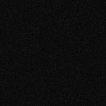
Von Selbstzweifeln zu 15 Dates in 3 Monaten 
durch Datingprofiloptimierung
Manuel dachte anfangs: „Bringt das überhaupt 
was?“
Nach dem Coaching verstand er, wie Frauen 
wirklich ticken, wie er mit Unsicherheiten richtig 
umgeht und wie sein Datingprofil aufgesetzt 
werden muss.
Die Folge: 15 Dates in 3 Monaten.