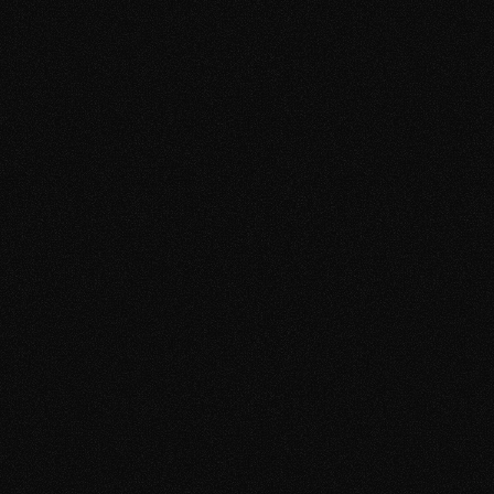
einfach drauflos. Das Problem: Ohne 
ehrliches Feedback von jemandem, der die 
Muster kennt, dreht man sich im Kreis. Was 
wir dir geben, ist kein Wissen - es ist ein 
Spiegel und ein System.
Dein erster Schritt