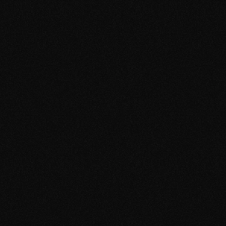
Zeit.
Das Coaching ist so aufgebaut, dass es sich 
in deinen Alltag integriert - nicht umgekehrt. 
Die meisten unserer Kunden sind 
Berufstätige mit vollem Kalender. Du 
brauchst keine Stunden täglich. Du brauchst 
das richtige System - und das können wir dir 
in kurzen, fokussierten Sessions beibringen.
Ich kann mir das nicht leisten.
Verständlich. Ein Coaching ist eine bewusste 
Entscheidung. Genau deshalb klären wir im 
Erstgespräch ehrlich, ob es für deine 
Situation, deine Ziele und dein Budget 
überhaupt sinnvoll ist.
Ich kann mir das alles selbst beibringen.
Vielleicht. Viele unserer Kunden haben es 
jahrelang versucht - mit Videos, Büchern, 