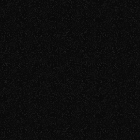
Von sozialer Blockade zur Beziehung – in 
wenigen Wochen durch gezieltes Coaching
Robin kam aus einer langen Beziehung – Dating 
war für ihn komplettes Neuland. Dazu kam: Er 
hatte mit sozialer Angst zu kämpfen. Selbst 
Smalltalk im Alltag war eine Herausforderung. 
Frauen ansprechen? Undenkbar.
Im Coaching lernte er, mit seinen Emotionen 
umzugehen – und nicht mehr gegen sich selbst zu 
kämpfen, sondern für sich loszugehen. Sein 
Selbstbewusstsein wuchs – und mit ihm die 
Erfolge: Erste Gespräche mit Frauen, Erster Flirt – 
ohne Blockaden und heute ist er in einer 
Beziehung, die ihn erfüllt.
Robin
Coaching-Kunde