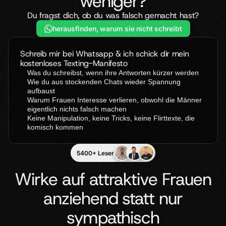
weniger?
Über 430 Aufrufe
Über 230 Aufrufe
Du fragst dich, ob du was falsch gemacht hast?
herausfinden, warum sie nicht schreibt
Schreib mir bei Whatsapp & ich schick dir mein 
kostenloses Texting-Manifesto
Was du schreibst, wenn ihre Antworten kürzer werden
Wie du aus stockenden Chats wieder Spannung 
aufbaust
Warum Frauen Interesse verlieren, obwohl die Männer 
eigentlich nichts falsch machen
Keine Manipulation, keine Tricks, keine Flirttexte, die 
komisch kommen
5400+ Leser
Wirke auf attraktive Frauen
anziehend statt nur
sympathisch