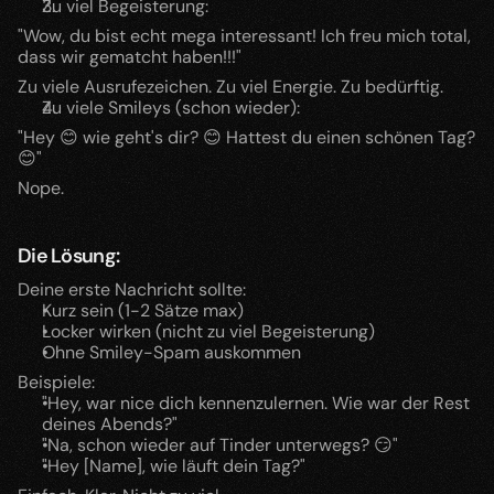
Zu viel Begeisterung:
"Wow, du bist echt mega interessant! Ich freu mich total, 
dass wir gematcht haben!!!"
Zu viele Ausrufezeichen. Zu viel Energie. Zu bedürftig.
Zu viele Smileys (schon wieder):
"Hey 😊 wie geht's dir? 😊 Hattest du einen schönen Tag? 
😊"
Nope.
Die Lösung:
Deine erste Nachricht sollte:
Kurz sein (1-2 Sätze max)
Locker wirken (nicht zu viel Begeisterung)
Ohne Smiley-Spam auskommen
Beispiele:
"Hey, war nice dich kennenzulernen. Wie war der Rest 
deines Abends?"
"Na, schon wieder auf Tinder unterwegs? 😏"
"Hey [Name], wie läuft dein Tag?"