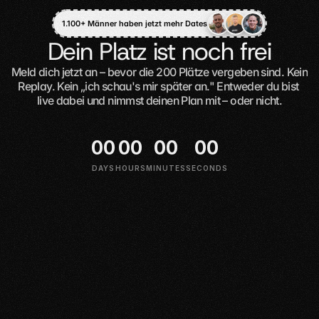
1.100+ Männer haben jetzt mehr Dates
Dein Platz ist noch frei
Meld dich jetzt an – bevor die 200 Plätze vergeben sind. Kein 
Replay. Kein „ich schau's mir später an." Entweder du bist 
live dabei und nimmst deinen Plan mit – oder nicht.
Jetzt Workshop-Platz sichern
0
0
0
0
0
0
0
0
DAYS
HOURS
MINUTES
SECONDS
Live Online-Workshop
Am 21.06.2026 um 12:00