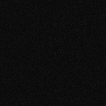
Damit aus einem Match nicht wieder nur ein netter Chat 
wird, sondern eine echte Chance auf ein Treffen. 
Schluss mit dem Grübeln nach jeder Nachricht. 
„War das zu langweilig?“
„Klingt das bedürftig?“
„Soll ich jetzt was schreiben, oder warten?“
Jetzt Workshop-Platz sichern
W
a
s
d
u
z
u
s
ä
t
z
l
i
c
h
a
u
s
d
e
m
L
i
v
e