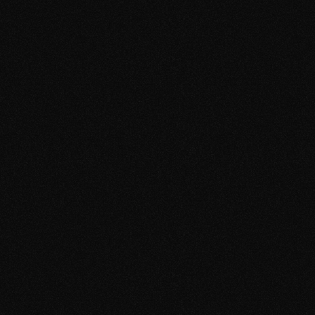
durch die Männer im Chat unbewusst Anziehung verlieren. 
Du lernst, wie du souverän antwortest, wenn sie 
distanzierter wird, wie du Gespräche wieder lebendiger 
machst und wie du ein Date vorschlägst, ohne needy, 
druckvoll oder künstlich zu wirken. 
Damit aus einem Match nicht wieder nur ein netter Chat 
wird, sondern eine echte Chance auf ein Treffen. 
Schluss mit dem Grübeln nach jeder Nachricht. 
„War das zu langweilig?“
„Klingt das bedürftig?“
„Soll ich jetzt was schreiben, oder warten?“
Die Lösung
Im Texting Manifesto zeige ich dir die häufigsten Muster, 
durch die Männer im Chat unbewusst Anziehung verlieren. 