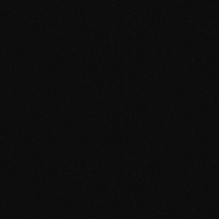
Die Lösung
Im Texting Manifesto zeige ich dir die häufigsten Muster, 
durch die Männer im Chat unbewusst Anziehung verlieren. 
Du lernst, wie du souverän antwortest, wenn sie 
distanzierter wird, wie du Gespräche wieder lebendiger 
machst und wie du ein Date vorschlägst, ohne needy, 
druckvoll oder künstlich zu wirken. 
Damit aus einem Match nicht wieder nur ein netter Chat 
wird, sondern eine echte Chance auf ein Treffen. 
Schluss mit dem Grübeln nach jeder Nachricht. 
„War das zu langweilig?“
„Klingt das bedürftig?“
„Soll ich jetzt was schreiben, oder warten?“
Die Lösung
Im Texting Manifesto zeige ich dir die häufigsten Muster, 