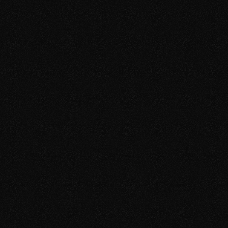
Du lernst, wie du souverän antwortest, wenn sie 
distanzierter wird, wie du Gespräche wieder lebendiger 
machst und wie du ein Date vorschlägst, ohne needy, 
druckvoll oder künstlich zu wirken. 
Damit aus einem Match nicht wieder nur ein netter Chat 
wird, sondern eine echte Chance auf ein Treffen. 
Schluss mit dem Grübeln nach jeder Nachricht. 
„War das zu langweilig?“
„Klingt das bedürftig?“
„Soll ich jetzt was schreiben, oder warten?“
Die Lösung
Im Texting Manifesto zeige ich dir die häufigsten Muster, 
durch die Männer im Chat unbewusst Anziehung verlieren. 
Du lernst, wie du souverän antwortest, wenn sie 
distanzierter wird, wie du Gespräche wieder lebendiger 