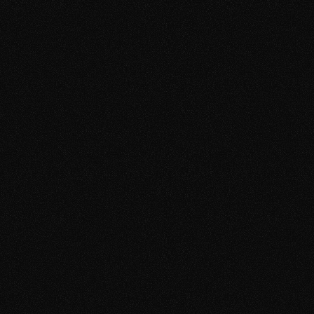
machst und wie du ein Date vorschlägst, ohne needy, 
druckvoll oder künstlich zu wirken. 
Damit aus einem Match nicht wieder nur ein netter Chat 
wird, sondern eine echte Chance auf ein Treffen. 
Schluss mit dem Grübeln nach jeder Nachricht. 
„War das zu langweilig?“
„Klingt das bedürftig?“
„Soll ich jetzt was schreiben, oder warten?“
Die Lösung
Im Texting Manifesto zeige ich dir die häufigsten Muster, 
durch die Männer im Chat unbewusst Anziehung verlieren. 
Du lernst, wie du souverän antwortest, wenn sie 
distanzierter wird, wie du Gespräche wieder lebendiger 
machst und wie du ein Date vorschlägst, ohne needy, 
druckvoll oder künstlich zu wirken. 