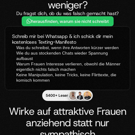
weniger?
gelungenen Start
für Singles
Über 430 Aufrufe
Über 230 Aufrufe
Du fragst dich, ob du was falsch gemacht hast?
herausfinden, warum sie nicht schreibt
Schreib mir bei Whatsapp & ich schick dir mein 
kostenloses Texting-Manifesto
Was du schreibst, wenn ihre Antworten kürzer werden
Wie du aus stockenden Chats wieder Spannung 
aufbaust
Warum Frauen Interesse verlieren, obwohl die Männer 
eigentlich nichts falsch machen
Keine Manipulation, keine Tricks, keine Flirttexte, die 
komisch kommen
5400+ Leser
Wirke auf attraktive Frauen
anziehend statt nur
sympathisch