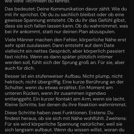
wie viele Techniken du kennst.
Das bedeutet: Deine Kommunikation davor zählt. Wie du 
mit ihr sprichst. Ob du zu sachlich bleibst oder ob eine 
gewisse Spannung entsteht. Ob du ihr das Gefühl gibst, 
dass sie sich fallen lassen kann. Ob du wahrnimmst, was 
bei ihr ankommt, statt nur deinen Plan abzuspulen.
Viele Männer machen den Fehler, körperliche Nähe erst 
sehr spät zuzulassen. Dann entsteht auf dem Date 
vielleicht ein nettes Gespräch, aber körperlich passiert 
fast nichts. Wenn es dann später plötzlich intimer 
werden soll, fühlt sich der Sprung groß an. Für sie, aber 
auch für dich.
Besser ist ein stufenweiser Aufbau. Nicht plump, nicht 
hektisch, nicht übergriffig. Eine kurze Berührung an der 
Schulter, wenn du etwas erzählst. Ein Moment am 
unteren Rücken, wenn ihr zusammen irgendwo 
entlanggeht. Ein kurzer Kontakt am Arm, wenn sie lacht. 
Kleine Schritte, bei denen du ihre Reaktion wahrnimmst.
Diese Schritte haben zwei Funktionen. Erstens: Du 
findest heraus, ob sie sich mit Nähe wohlfühlt. Zweitens: 
Für sie wird körperliche Spannung natürlicher, weil sie 
sich langsam aufbaut. Wenn du wissen willst, woran du 