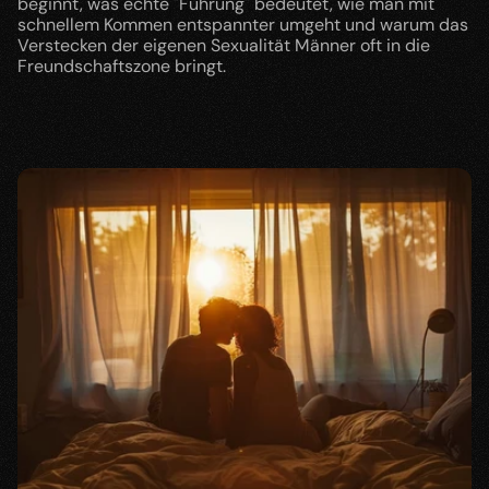
beginnt, was echte "Führung" bedeutet, wie man mit 
schnellem Kommen entspannter umgeht und warum das 
Lasse Landeck
Verstecken der eigenen Sexualität Männer oft in die 
Freundschaftszone bringt.
langjähriger Dating-Experte