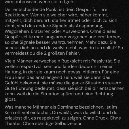
wirst intensiver, wenn sie mitgeht.
Der entscheidende Punkt ist dein Gespür für ihre 
Reaktionen. Wenn sie weicher wird, näher kommt, 
mitgeht, dich berührt, stärker atmet oder dich zu sich 
zieht, sind das andere Signale als Anspannung, 
Wegdrehen, Erstarren oder Ausweichen. Ohne dieses 
Gespür sollte man langsamer vorgehen und erst lernen, 
solche Signale besser wahrzunehmen. Mehr dazu: Sie 
schaut dich an und du weißt nicht, was du tun sollst? So 
vermeidest du die 2 größten Fehler.
Viele Männer verwechseln Rücksicht mit Passivität. Sie 
wollen respektvoll sein und landen dadurch in einer 
Haltung, in der sie kaum noch etwas initiieren. Für eine 
Frau kann das anstrengend sein, weil sie dann das 
Gefühl bekommt, sie müsse die ganze Situation steuern. 
Gute Führung bedeutet, dass sie sich bei dir entspannen 
kann, weil du die Situation spürst und eine Richtung 
gibst.
Was manche Männer als Dominanz bezeichnen, ist im 
Kern oft viel einfacher: Du weißt, was du willst, und du 
erlaubst dir, es respektvoll zu zeigen. Ohne Druck. Ohne 
Theater. Ohne ständige Selbstzensur.