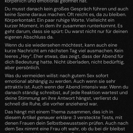
körperlich und emotional geöffnet hat.
Du musst danach kein großes Gespräch führen und auch 
keine Szene daraus machen. Oft reicht es, da zu bleiben. 
Körperkontakt. Ein paar ruhige Worte. Vielleicht ein 
kurzer Moment, in dem ihr zusammen runterkommt. Es 
geht darum, dass sie spürt: Du warst nicht nur für deinen 
eigenen Abschluss da.
Wenn du sie wiedersehen möchtest, kann auch eine 
kurze Nachricht am nächsten Tag viel ausmachen. Kein 
leeres „Hey“. Eher etwas, das zeigt, dass der Abend für 
dich Bedeutung hatte. Nicht überladen, nicht bedürftig, 
aber persönlich.
Was du vermeiden willst: nach gutem Sex sofort 
emotional abhängig zu werden. Auch wenn sie sehr 
attraktiv ist. Auch wenn der Abend intensiv war. Wenn du 
danach ständig schreibst, auf jede Reaktion wartest und 
deine Stimmung an ihre Antwort hängst, verlierst du 
schnell die Ruhe, die vorher anziehend war.
Das hängt mit einem Thema zusammen, das ich in 
diesem Artikel genauer erkläre: 3 versteckte Tests, mit 
denen Frauen dein Selbstbewusstsein prüfen. Auch nach 
dem Sex nimmt eine Frau oft wahr, ob du bei dir bleibst 