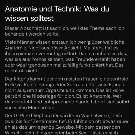
Anatomie und Technik: Was du 
wissen solltest
Dieser Abschnitt ist sachlich, weil das Thema sachlich 
behandelt werden sollte.
Viele Männer wissen erstaunlich wenig über weibliche 
Anatomie. Nicht aus böser Absicht. Meistens hat es 
ihnen niemand vernünftig erklärt. Dann machen sie das, 
was sie aus Pornos kennen, was Freunde erzählt haben 
oder was irgendwann mal zufällig funktioniert hat. Das 
reicht oft nicht.
Der Klitoris kommt bei den meisten Frauen eine zentrale 
Rolle zu. Rein eindringender Sex reicht für viele Frauen 
nicht aus, um zum Orgasmus zu kommen. Das ist keine 
persönliche Niederlage für dich. Es ist Anatomie. Wer 
das versteht und entsprechend handelt, hebt sich sofort 
von vielen Männern ab.
Der G-Punkt liegt an der vorderen Vaginalwand, etwa 
zwei bis fünf Zentimeter tief. Er fühlt sich oft etwas rauer 
an als das umliegende Gewebe. Mit dem passenden 
Winkel - beim Fingern oder beim Sex - lässt er sich 