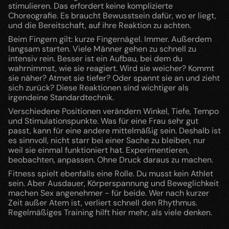
stimulieren. Das erfordert keine komplizierte 
Choreografie. Es braucht Bewusstsein dafür, wo er liegt, 
und die Bereitschaft, auf ihre Reaktion zu achten.
Beim Fingern gilt: kurze Fingernägel. Immer. Außerdem 
langsam starten. Viele Männer gehen zu schnell zu 
intensiv rein. Besser ist ein Aufbau, bei dem du 
wahrnimmst, wie sie reagiert. Wird sie weicher? Kommt 
sie näher? Atmet sie tiefer? Oder spannt sie an und zieht 
sich zurück? Diese Reaktionen sind wichtiger als 
irgendeine Standardtechnik.
Verschiedene Positionen verändern Winkel, Tiefe, Tempo 
und Stimulationspunkte. Was für eine Frau sehr gut 
passt, kann für eine andere mittelmäßig sein. Deshalb ist 
es sinnvoll, nicht starr bei einer Sache zu bleiben, nur 
weil sie einmal funktioniert hat. Experimentieren, 
beobachten, anpassen. Ohne Druck daraus zu machen.
Fitness spielt ebenfalls eine Rolle. Du musst kein Athlet 
sein. Aber Ausdauer, Körperspannung und Beweglichkeit 
machen Sex angenehmer - für beide. Wer nach kurzer 
Zeit außer Atem ist, verliert schnell den Rhythmus. 
Regelmäßiges Training hilft hier mehr, als viele denken.