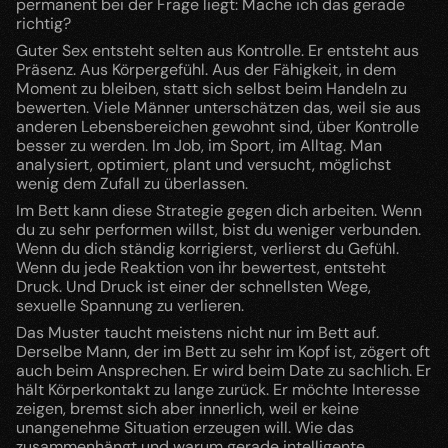
permanent bei der Frage liegt: Mache ich das gerade 
richtig?
Guter Sex entsteht selten aus Kontrolle. Er entsteht aus 
Präsenz. Aus Körpergefühl. Aus der Fähigkeit, in dem 
Moment zu bleiben, statt sich selbst beim Handeln zu 
bewerten. Viele Männer unterschätzen das, weil sie aus 
anderen Lebensbereichen gewohnt sind, über Kontrolle 
besser zu werden. Im Job, im Sport, im Alltag. Man 
analysiert, optimiert, plant und versucht, möglichst 
wenig dem Zufall zu überlassen.
Im Bett kann diese Strategie gegen dich arbeiten. Wenn 
du zu sehr performen willst, bist du weniger verbunden. 
Wenn du dich ständig korrigierst, verlierst du Gefühl. 
Wenn du jede Reaktion von ihr bewertest, entsteht 
Druck. Und Druck ist einer der schnellsten Wege, 
sexuelle Spannung zu verlieren.
Das Muster taucht meistens nicht nur im Bett auf. 
Derselbe Mann, der im Bett zu sehr im Kopf ist, zögert oft 
auch beim Ansprechen. Er wird beim Date zu sachlich. Er 
hält Körperkontakt zu lange zurück. Er möchte Interesse 
zeigen, bremst sich aber innerlich, weil er keine 
unangenehme Situation erzeugen will. Wie das 
zusammenhängt und warum gerade intelligente, 