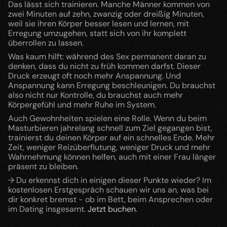
Das lässt sich trainieren. Manche Männer kommen von 
zwei Minuten auf zehn, zwanzig oder dreißig Minuten, 
weil sie ihren Körper besser lesen und lernen, mit 
Erregung umzugehen, statt sich von ihr komplett 
überrollen zu lassen.
Was kaum hilft: während des Sex permanent daran zu 
denken, dass du nicht zu früh kommen darfst. Dieser 
Druck erzeugt oft noch mehr Anspannung. Und 
Anspannung kann Erregung beschleunigen. Du brauchst 
also nicht nur Kontrolle, du brauchst auch mehr 
Körpergefühl und mehr Ruhe im System.
Auch Gewohnheiten spielen eine Rolle. Wenn du beim 
Masturbieren jahrelang schnell zum Ziel gegangen bist, 
trainierst du deinen Körper auf ein schnelles Ende. Mehr 
Zeit, weniger Reizüberflutung, weniger Druck und mehr 
Wahrnehmung können helfen, auch mit einer Frau länger 
präsent zu bleiben.
→ Du erkennst dich in einigen dieser Punkte wieder? Im 
kostenlosen Erstgespräch schauen wir uns an, was bei 
dir konkret bremst - ob im Bett, beim Ansprechen oder 
im Dating insgesamt. 
Jetzt buchen
.